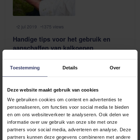
2 jul 2019
1375
views
Handige tips voor het gebruik en
aanschaffen van kalkoenen
Het buitenseizoen is in volle gang en dat houdt ook
in dat veel wedstrijden op gras verreden worden.
Toestemming
Details
Over
Vaak een heel gedoe die stiften draaien, maar toch
heeft het zo ook zijn charmes om op gras te rijden.
Deze website maakt gebruik van cookies
Je leest hier handige tips om de juiste kalkoenen
voor je paard te kiezen.
We gebruiken cookies om content en advertenties te
personaliseren, om functies voor social media te bieden
Lees verder...
en om ons websiteverkeer te analyseren. Ook delen we
informatie over uw gebruik van onze site met onze
partners voor social media, adverteren en analyse. Deze
1
product
partners kunnen deze gegevens combineren met andere