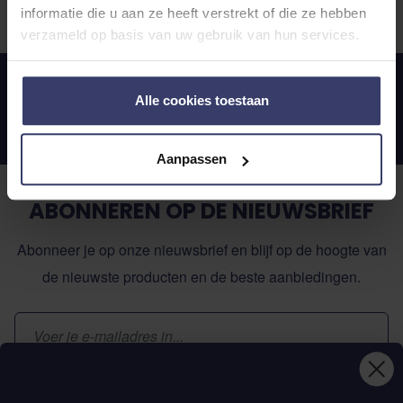
informatie die u aan ze heeft verstrekt of die ze hebben
verzameld op basis van uw gebruik van hun services.
Waardering: 4.5/5.0
Alle cookies toestaan
14 dagen bedenktijd
Persoonlijk advies van onze specialisten
Aanpassen
ABONNEREN OP DE NIEUWSBRIEF
Abonneer je op onze nieuwsbrief en blijf op de hoogte van
de nieuwste producten en de beste aanbiedingen.
E-mailadres
Inschrijven