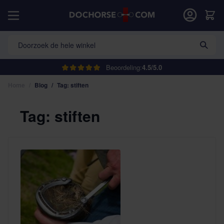
Ga naar de inhoud
Car
Doorzoek de hele winkel
Beoordeling:
4.5/5.0
Home
/
Blog
/
Tag: stiften
Tag: stiften