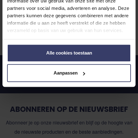
informatie over uw gebruik van onze site met onze
Lees verder...
partners voor social media, adverteren en analyse. Deze
partners kunnen deze gegevens combineren met andere
informatie die u aan ze heeft verstrekt of die ze hebben
1
product
verzameld op basis van uw gebruik van hun services.
Alle cookies toestaan
Waardering: 4.5/5.0
14 dagen bedenktijd
Aanpassen
Persoonlijk advies van onze specialisten
ABONNEREN OP DE NIEUWSBRIEF
Abonneer je op onze nieuwsbrief en blijf op de hoogte van
de nieuwste producten en de beste aanbiedingen.