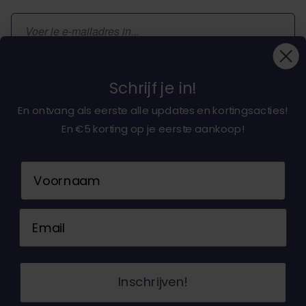
E-mailadres
Inschrijven
Schrijf je in!
En ontvang als eerste alle updates en kortingsacties!
En €5 korting op je eerste aankoop!
Over ons
Naam
Klantenservice
Email
Neem contact op
© 2026 Dochorse. Alle rechten voorbehouden.
Inschrijven!
Ontwerp en ontwikkeling door -
Accent Interactive