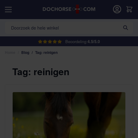
Ga naar de inhoud
Car
Doorzoek de hele winkel
Beoordeling:
4.5/5.0
Home
/
Blog
/
Tag: reinigen
Tag: reinigen