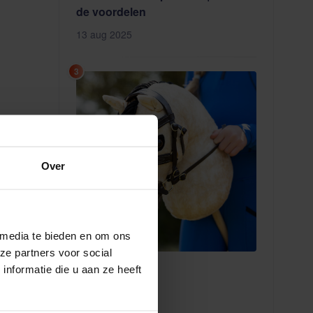
de voordelen
13 aug 2025
3
Over
 media te bieden en om ons
ze partners voor social
Hobby Horse
nformatie die u aan ze heeft
11 aug 2025