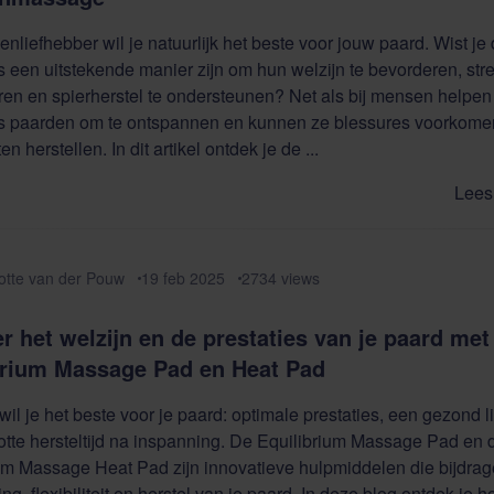
enliefhebber wil je natuurlijk het beste voor jouw paard. Wist je 
een uitstekende manier zijn om hun welzijn te bevorderen, stre
en en spierherstel te ondersteunen? Net als bij mensen helpen
 paarden om te ontspannen en kunnen ze blessures voorkome
ten herstellen. In dit artikel ontdek je de ...
Lees 
otte van der Pouw
19 feb 2025
2734
views
r het welzijn en de prestaties van je paard met
brium Massage Pad en Heat Pad
r wil je het beste voor je paard: optimale prestaties, een gezond
otte hersteltijd na inspanning. De Equilibrium Massage Pad en 
um Massage Heat Pad zijn innovatieve hulpmiddelen die bijdra
ng, flexibiliteit en herstel van je paard. In deze blog ontdek je 