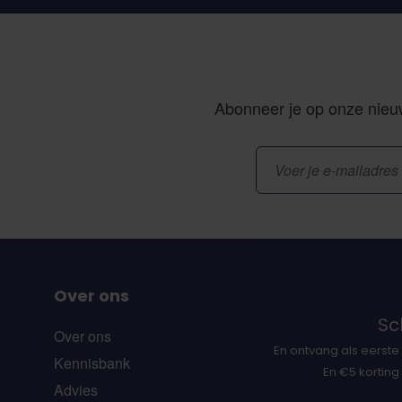
Abonneer je op onze nieuw
E-mailadres
Over ons
Sch
Over ons
En ontvang als eerste 
Kennisbank
En €5 korting
Advies