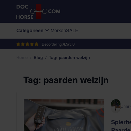
Ga naar de inhoud
Categorieën
Merken
SALE
Beoordeling:
4.5/5.0
Home
/
Blog
/
Tag: paarden welzijn
Tag: paarden welzijn
Charl
Spierh
Paard