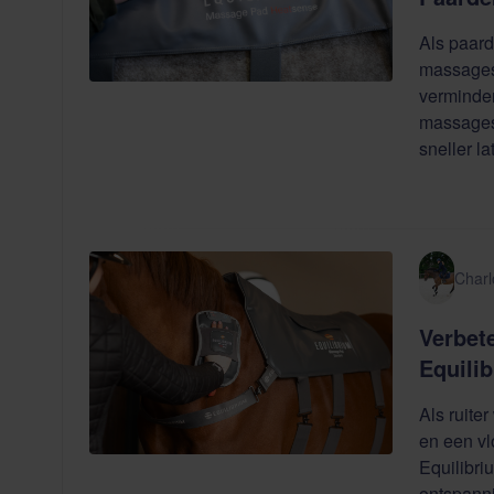
Als paard
massages 
verminder
massages
sneller la
Charl
Verbete
Equili
Als ruite
en een vl
Equilibri
ontspanni