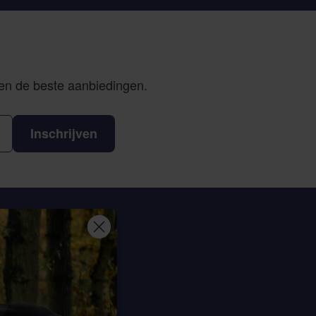
 en de beste aanbiedingen.
Inschrijven
eem contact op
Sterrenbergweg 40
69 BT Soesterberg
derland