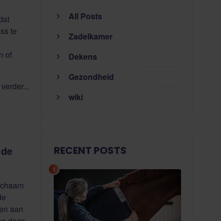
All Posts
dat
ss te
Zadelkamer
n of
Dekens
Gezondheid
verder...
wiki
RECENT POSTS
 de
1
 lichaam
de
gen aan
hoe deze