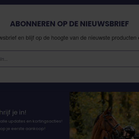
ABONNEREN OP DE NIEUWSBRIEF
sbrief en blijf op de hoogte van de nieuwste producten
Klantenservice
N
rijf je in!
Vacatures
alle updates en kortingsacties!
Bestellen en levering
37
 op je eerste aankoop!
Betalen
Ne