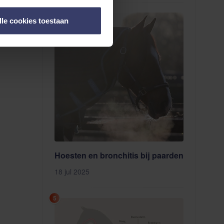
4
lle cookies toestaan
Hoesten en bronchitis bij paarden
18 jul 2025
5