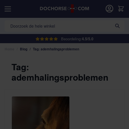
Ga naar de inhoud
Car
Doorzoek de hele winkel
Beoordeling:
4.5/5.0
Home
/
Blog
/
Tag: ademhalingsproblemen
Tag:
ademhalingsproblemen