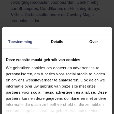
verzorgingsproducten voor paarden. Denk hierbij
aan Shampoos, Conditioners en Finishing Sprays
& Gels. De bestseller onder de Cowboy Magic
producten is dan ...
Lees verder...
Toestemming
Details
Over
Deze website maakt gebruik van cookies
We gebruiken cookies om content en advertenties te
personaliseren, om functies voor social media te bieden
en om ons websiteverkeer te analyseren. Ook delen we
informatie over uw gebruik van onze site met onze
partners voor social media, adverteren en analyse. Deze
partners kunnen deze gegevens combineren met andere
11 okt 2018
398
views
informatie die u aan ze heeft verstrekt of die ze hebben
verzameld op basis van uw gebruik van hun services.
Droogshampoos getest!