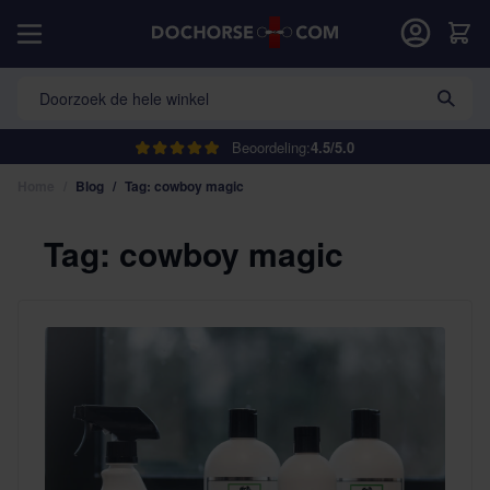
Ga naar de inhoud
Car
Doorzoek de hele winkel
Beoordeling:
4.5/5.0
Home
/
Blog
/
Tag: cowboy magic
Tag: cowboy magic