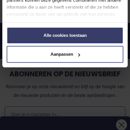
partners kunnen deze gegevens combineren met andere
informatie die u aan ze heeft verstrekt of die ze hebben
verzameld op basis van uw gebruik van hun services.
Waardering: 4.5/5.0
Alle cookies toestaan
14 dagen bedenktijd
Persoonlijk advies van onze specialisten
Aanpassen
ABONNEREN OP DE NIEUWSBRIEF
Abonneer je op onze nieuwsbrief en blijf op de hoogte van
de nieuwste producten en de beste aanbiedingen.
E-mailadres
Inschrijven