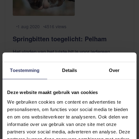
1 aug 2020
4516
views
Springbitten toegelicht: Pelham
Het vinden van het juiste bit is voor iedereen
verschillend. Per discipline, opleidingsniveau en
type paard komen er andere aspecten kijken voor
Toestemming
Details
Over
de mogelijkheden en wensen van een goed bit.
Voor jonge paarden zijn er de basis- en
opleidingsbitten, maar naarmate je verder komt kan
Deze website maakt gebruik van cookies
het fijn zijn wanneer een bit jou en je paard extra
We gebruiken cookies om content en advertenties te
ondersteunt. In ...
personaliseren, om functies voor social media te bieden
Lees verder...
en om ons websiteverkeer te analyseren. Ook delen we
informatie over uw gebruik van onze site met onze
partners voor social media, adverteren en analyse. Deze
1
product