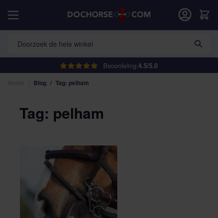
Ga naar de inhoud
Car
Doorzoek de hele winkel
Beoordeling:
4.5/5.0
Home
/
Blog
/
Tag: pelham
Tag: pelham