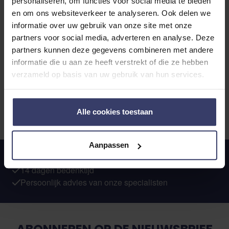
personaliseren, om functies voor social media te bieden
lang gebruikt als grondstof voor het produceren van
en om ons websiteverkeer te analyseren. Ook delen we
linnen maar ook bekend als stalbedekking voor je
informatie over uw gebruik van onze site met onze
paard. Vroeger werd lijnzaad voornamelijk gebruikt
partners voor social media, adverteren en analyse. Deze
...
partners kunnen deze gegevens combineren met andere
Lees verder...
informatie die u aan ze heeft verstrekt of die ze hebben
verzameld op basis van uw gebruik van hun services.
1
product
Alle cookies toestaan
Aanpassen
Waardering: 4.5/5.0
14 dagen bedenktijd
Persoonlijk advies van onze specialisten