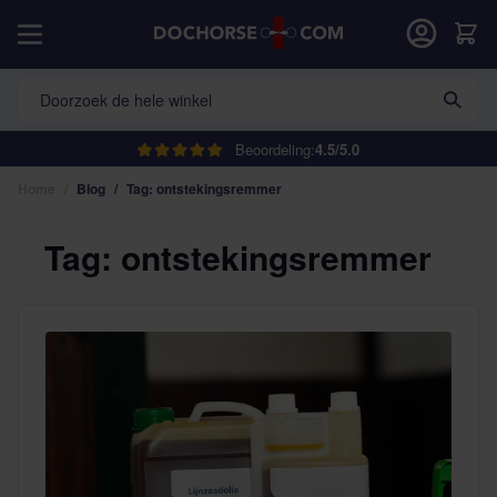
Ga naar de inhoud
Car
Doorzoek de hele winkel
Beoordeling:
4.5/5.0
Home
/
Blog
/
Tag: ontstekingsremmer
Tag: ontstekingsremmer