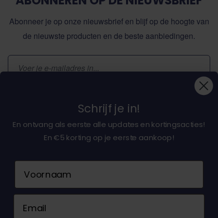
ABONNEREN OP DE NIEUWSBRIEF
Abonneer je op onze nieuwsbrief en blijf op de hoogte van
de nieuwste producten en de beste aanbiedingen.
E-mailadres
Inschrijven
Schrijf je in!
En ontvang als eerste alle updates en kortingsacties!
En €5 korting op je eerste aankoop!
Over ons
Naam
Klantenservice
Email
Neem contact op