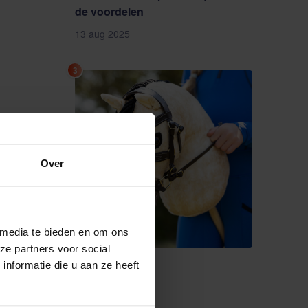
de voordelen
13 aug 2025
3
Over
 media te bieden en om ons
ze partners voor social
Hobby Horse
nformatie die u aan ze heeft
11 aug 2025