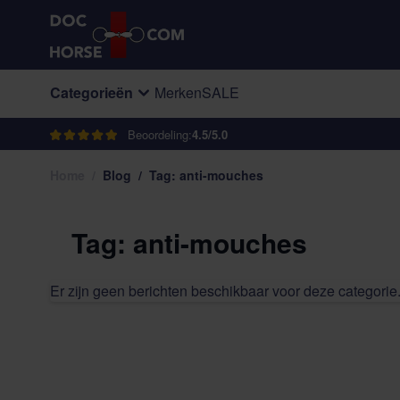
Ga naar de inhoud
Categorieën
Merken
SALE
Beoordeling:
4.5/5.0
Home
/
Blog
/
Tag: anti-mouches
Tag: anti-mouches
Er zijn geen berichten beschikbaar voor deze categorie