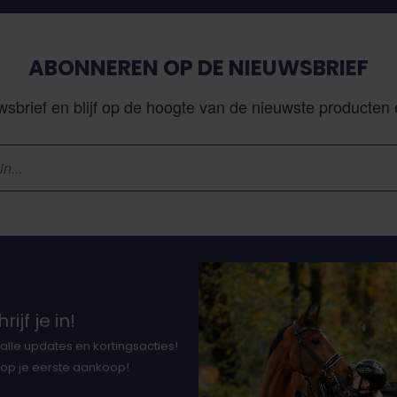
ABONNEREN OP DE NIEUWSBRIEF
sbrief en blijf op de hoogte van de nieuwste producten
Klantenservice
N
rijf je in!
Vacatures
alle updates en kortingsacties!
Bestellen en levering
37
 op je eerste aankoop!
Betalen
Ne