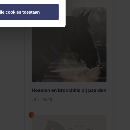
4
lle cookies toestaan
Hoesten en bronchitis bij paarden
18 jul 2025
5