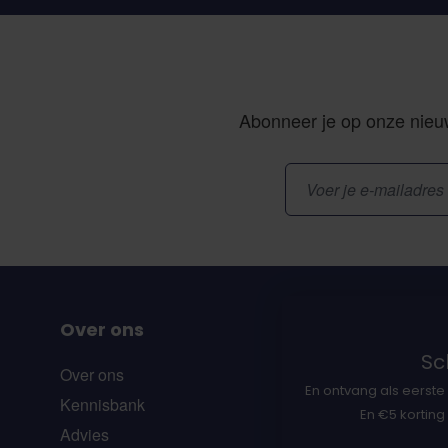
Abonneer je op onze nieuw
E-mailadres
Over ons
Sch
Over ons
En ontvang als eerste 
Kennisbank
En €5 korting
Advies