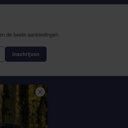
 en de beste aanbiedingen.
Inschrijven
eem contact op
Sterrenbergweg 40
69 BT Soesterberg
derland