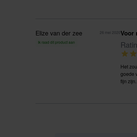
Elize van der zee
Voor 
26 mei 2020
Rati
Ik raad dit product aan
Het zou
goede v
fijn zi