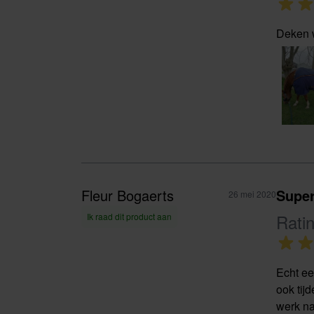
Deken w
Fleur Bogaerts
Super
26 mei 2020
Rati
Ik raad dit product aan
Echt ee
ook tij
werk na