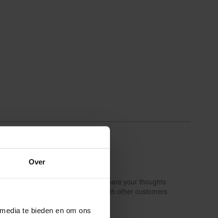
Over
Share your thoughts
Schrijf een review
with other customers
 media te bieden en om ons