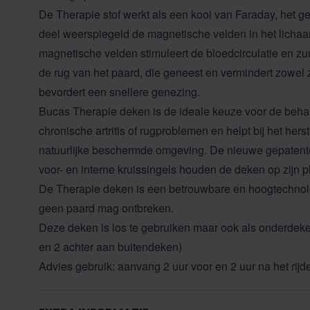
De Therapie stof werkt als een kooi van Faraday, het 
deel weerspiegeld de magnetische velden in het licha
magnetische velden stimuleert de bloedcirculatie en zu
de rug van het paard, die geneest en vermindert zowel 
bevordert een snellere genezing.
Bucas Therapie deken is de ideale keuze voor de beh
chronische artritis of rugproblemen en helpt bij het ​​her
natuurlijke beschermde omgeving. De nieuwe gepaten
voor- en interne kruissingels houden de deken op zijn p
De Therapie deken is een betrouwbare en hoogtechno
geen paard mag ontbreken.
Deze deken is los te gebruiken maar ook als onderdeke
en 2 achter aan buitendeken)
Advies gebruik: aanvang 2 uur voor en 2 uur na het rijd