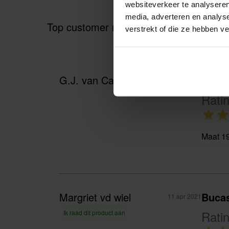
websiteverkeer te analyseren
media, adverteren en analys
Top customer reviews
verstrekt of die ze hebben v
G.J. van Calker
Ik wi
25 jul 2021
Rati
Maat 1
Margriet vd wiel
Bucas
11 apr 2021
Rati
Ik raad dit product aan