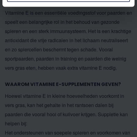
VOOR SPIEREN EN WEERSTAND
Vitamine E is een essentiële voedingsstof voor paarden en
speelt een belangrijke rol in het behoud van gezonde
spieren en een sterk immuunsysteem. Het is een krachtige
antioxidant die vrije radicalen in het lichaam neutraliseert
en zo spiercellen beschermt tegen schade. Vooral
sportpaarden, paarden in training en paarden die weinig
vers gras eten, hebben vaak extra vitamine E nodig.
WAAROM VITAMINE E-SUPPLEMENTEN GEVEN?
Hoewel vitamine E in kleine hoeveelheden voorkomt in
vers gras, kan het gehalte in het rantsoen dalen bij
paarden die vooral hooi of kuilvoer krijgen. Suppletie kan
helpen bij:
Het ondersteunen van soepele spieren en voorkomen van