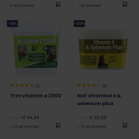
4 op voorraad
1 op voorraad
-15%
-20%
(1)
(3)
Trm vitamin e 2000
Naf vitamine e &
selenium plus
€ 44,54
€ 33,56
€ 52,40
€ 41,95
> 10 op voorraad
> 10 op voorraad