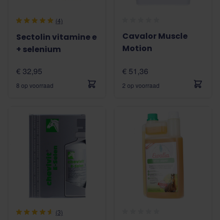
(4)
Cavalor Muscle
Sectolin vitamine e
Motion
+ selenium
€ 32,95
€ 51,36
8 op voorraad
2 op voorraad
(3)