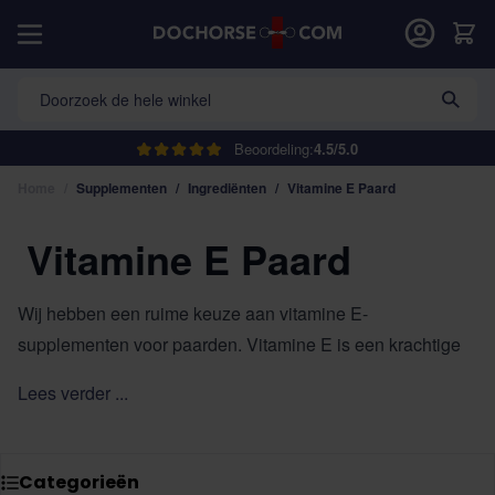
Ga naar de inhoud
Car
Doorzoek de hele winkel
Beoordeling:
4.5/5.0
Home
/
Supplementen
/
Ingrediënten
/
Vitamine E Paard
Vitamine E Paard
Wij hebben een ruime keuze aan vitamine E-
supplementen voor paarden. Vitamine E is een krachtige
antioxidant die spiercellen beschermt tegen oxidatieve
Lees verder ...
stress, het immuunsysteem ondersteunt en bijdraagt aan
een soepele spierfunctie. Ideaal voor sportpaarden,
paarden in training of paarden met een vitamine E-tekort.
Categorieën