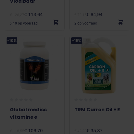
Vloeibaar
€ 113,64
€ 64,94
€ 126,27
€ 72,15
> 10 op voorraad
2 op voorraad
-10%
-15%
Global medics
TRM Carron Oil + E
vitamine e
€ 106,70
€ 35,87
€ 118,55
€ 42,20