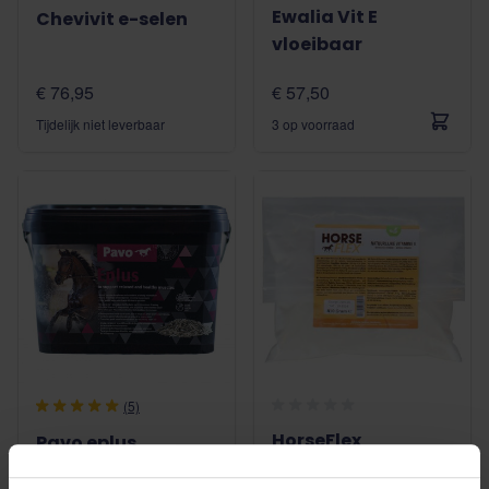
Ewalia Vit E
Chevivit e-selen
vloeibaar
€ 76,95
€ 57,50
Tijdelijk niet leverbaar
3 op voorraad
(5)
HorseFlex
Pavo eplus
Natuurlijke