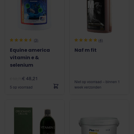
(3)
(4)
Equine america
Naf m fit
vitamin e &
selenium
€ 48,21
€ 50,75
Niet op voorraad – binnen 1
5 op voorraad
week verzonden