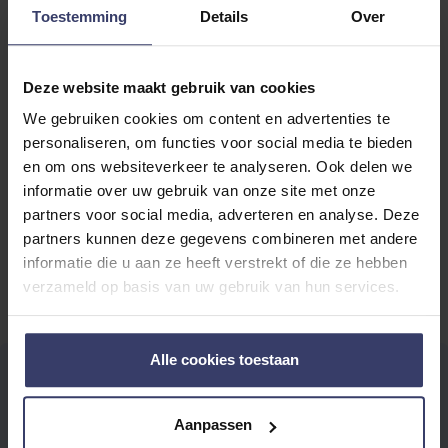
Vitamine E Navul
Toestemming
Details
Over
€ 27,50
Niet op voorraad –
€ 52,16
Deze website maakt gebruik van cookies
binnen 1 week
6 op voorraad
verzonden
We gebruiken cookies om content en advertenties te
personaliseren, om functies voor social media te bieden
en om ons websiteverkeer te analyseren. Ook delen we
1
2
informatie over uw gebruik van onze site met onze
U lees momenteel pagina
Pagina
partners voor social media, adverteren en analyse. Deze
Producten
1
-
20
van
24
Toon
partners kunnen deze gegevens combineren met andere
informatie die u aan ze heeft verstrekt of die ze hebben
verzameld op basis van uw gebruik van hun services.
Alle cookies toestaan
VITAMINE E VOOR PAARDEN: ONDERSTEUNING
Aanpassen