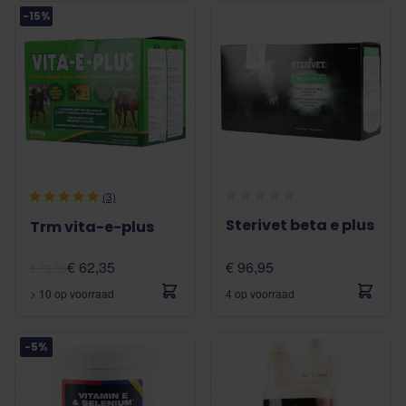
-15%
(3)
Sterivet beta e plus
Trm vita-e-plus
€ 62,35
€ 96,95
€ 73,35
> 10 op voorraad
4 op voorraad
-5%