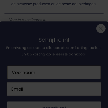
de nieuwste producten en de beste aanbiedingen.
E-mailadres
Inschrijven
Schrijf je in!
En ontvang als eerste alle updates en kortingsacties!
En €5 korting op je eerste aankoop!
Over ons
Naam
Klantenservice
Email
Neem contact op
© 2026 Dochorse. Alle rechten voorbehouden.