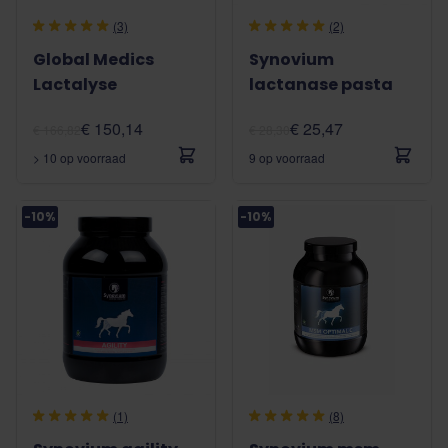
(3)
(2)
Global Medics
Synovium
Lactalyse
lactanase pasta
€ 150,14
€ 25,47
€ 166,82
€ 28,30
> 10 op voorraad
9 op voorraad
-10%
-10%
(1)
(8)