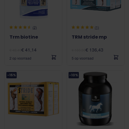
(2)
(1)
Trm biotine
TRM stride mp
€ 41,14
€ 136,43
€ 48,40
€ 160,50
2 op voorraad
5 op voorraad
-15%
-10%