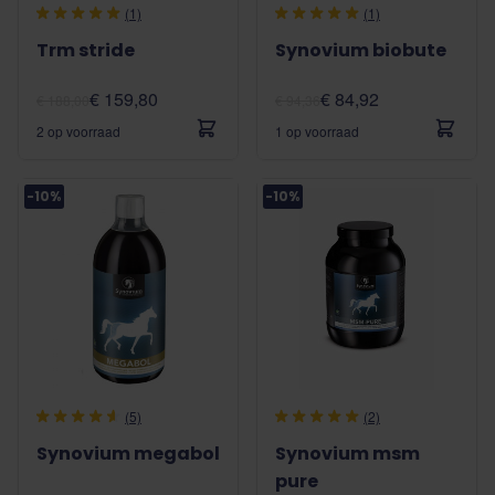
(1)
(1)
Trm stride
Synovium biobute
€ 159,80
€ 84,92
€ 188,00
€ 94,36
2 op voorraad
1 op voorraad
-10%
-10%
(5)
(2)
Synovium megabol
Synovium msm
pure