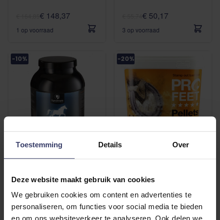
€ 148,37
€ 50,17
€ 164,85
€ 55,74
1 op voorraad
3 op voorraad
-10%
-20%
Toestemming
Details
Over
(7)
(1)
Synovium
Naf profeet pellets
Deze website maakt gebruik van cookies
myobuilder
We gebruiken cookies om content en advertenties te
€ 114,89
€ 54,00
personaliseren, om functies voor social media te bieden
€ 127,65
€ 67,50
en om ons websiteverkeer te analyseren. Ook delen we