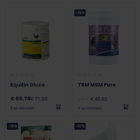
-15%
Equilin Gluco
TRM MSM Pure
€ 60,78
€ 71,50
€ 40,63
€ 47,80
3 op voorraad
4 op voorraad
-15%
-10%