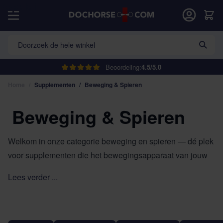
Ga naar de inhoud
Populair
Car
Doorzoek de hele winkel
Beoordeling:
4.5/5.0
Home
/
Supplementen
/
Beweging & Spieren
Beweging & Spieren
Welkom in onze categorie beweging en spieren — dé plek
voor supplementen die het bewegingsapparaat van jouw
paard ondersteunen. Van gewrichten tot pezen, van
Lees verder ...
spieropbouw tot soepel herstel: onze supplementen
dragen bij aan soepele, gezonde en krachtige beweging.
Of je paard nu in training is, herstelt of extra comfort nodig