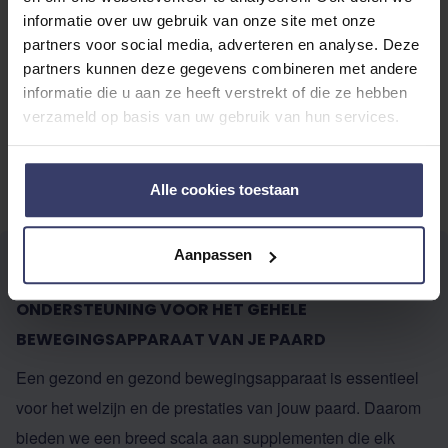
3 op voorraad
4 op voorraad
informatie over uw gebruik van onze site met onze
partners voor social media, adverteren en analyse. Deze
partners kunnen deze gegevens combineren met andere
1
2
3
4
5
U lees momenteel pagina
Pagina
Pagina
Pagina
Pagina
informatie die u aan ze heeft verstrekt of die ze hebben
verzameld op basis van uw gebruik van hun services.
Producten
1
-
20
van
217
Toon
Alle cookies toestaan
Aanpassen
ONDERSTEUNING VOOR HET GEHELE
BEWEGINGSAPPARAAT VAN JE PAARD
Een gezond en gezond bewegingsapparaat is essentieel
voor het welzijn en de prestaties van jouw paard. Daarom
bieden we een breed scala aan supplementen die elk