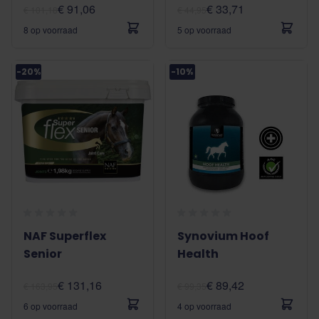
€ 91,06
€ 33,71
€ 101,18
€ 44,95
8 op voorraad
5 op voorraad
-20%
-10%
NAF Superflex
Synovium Hoof
Senior
Health
€ 131,16
€ 89,42
€ 163,95
€ 99,35
6 op voorraad
4 op voorraad