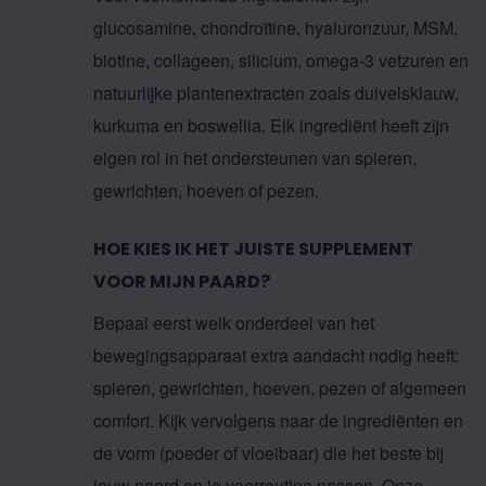
glucosamine, chondroïtine, hyaluronzuur, MSM,
biotine, collageen, silicium, omega-3 vetzuren en
natuurlijke plantenextracten zoals duivelsklauw,
kurkuma en boswellia. Elk ingrediënt heeft zijn
eigen rol in het ondersteunen van spieren,
gewrichten, hoeven of pezen.
HOE KIES IK HET JUISTE SUPPLEMENT
VOOR MIJN PAARD?
Bepaal eerst welk onderdeel van het
bewegingsapparaat extra aandacht nodig heeft:
spieren, gewrichten, hoeven, pezen of algemeen
comfort. Kijk vervolgens naar de ingrediënten en
de vorm (poeder of vloeibaar) die het beste bij
jouw paard en je voerroutine passen. Onze