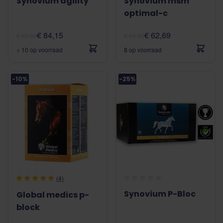
Synovium agility
Synovium msm
optimal-c
€ 84,15
€ 62,69
€ 93,50
€ 69,65
> 10 op voorraad
8 op voorraad
-10%
-25%
(4)
Synovium P-Bloc
Global medics p-
block