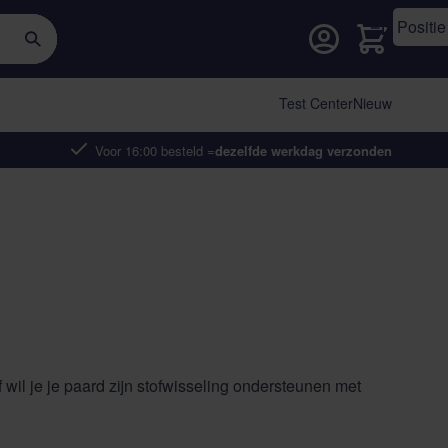
Cart
Test Center
Nieuw
Voor 16:00 besteld =
dezelfde werkdag verzonden
il je je paard zijn stofwisseling ondersteunen met
nten, vitaminen en omega‑3 voor hormonale balans en