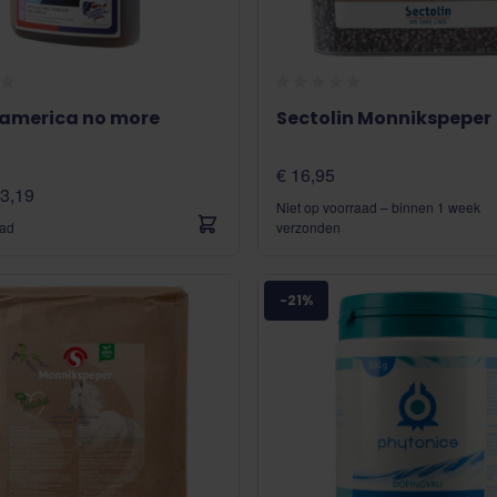
 america no more
Sectolin Monnikspeper
€ 16,95
53,19
Niet op voorraad – binnen 1 week
aad
verzonden
-21%