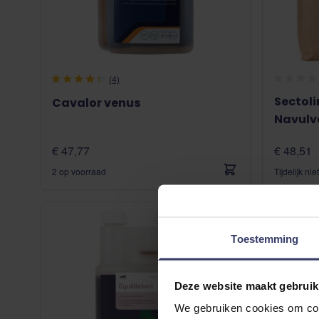
(4)
Sectol
Cavalor venus
Navulv
€ 47,77
€ 48,51
2 op voorraad
Tijdelijk ni
Toestemming
Deze website maakt gebruik
We gebruiken cookies om cont