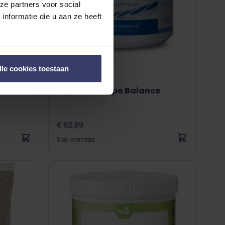
ze partners voor social
nformatie die u aan ze heeft
lle cookies toestaan
(1)
aar
Phytonics Hypo Balance
€ 62,69
3 op voorraad