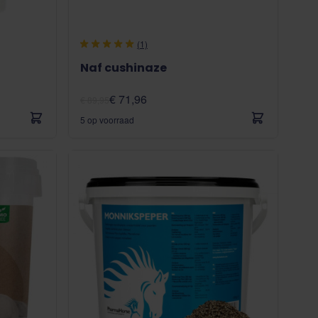
(1)
Naf cushinaze
€ 71,96
€ 89,95
5 op voorraad