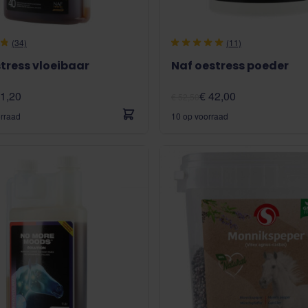
(34)
(11)
tress vloeibaar
Naf oestress poeder
41,20
€ 42,00
€ 52,50
orraad
10 op voorraad