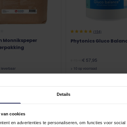
(154)
in Monnikspeper
Phytonics Gluco Balan
erpakking
€ 57,95
€ 73,10
et leverbaar
> 10 op voorraad
Details
 van cookies
ent en advertenties te personaliseren, om functies voor social