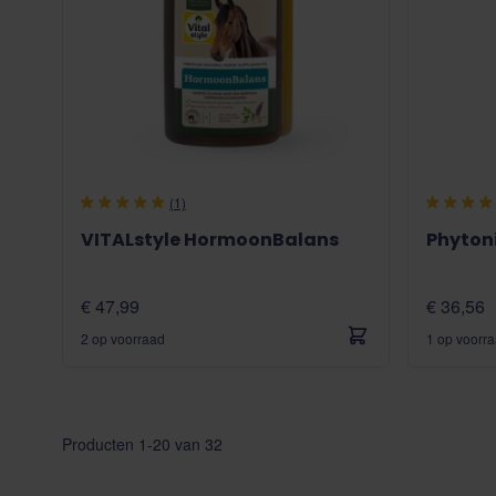
(1)
VITALstyle HormoonBalans
Phyton
€ 47,99
€ 36,56
2 op voorraad
1 op voorr
Producten
1
-
20
van
32