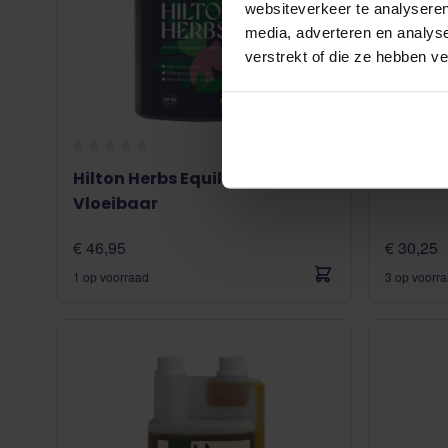
websiteverkeer te analyseren
media, adverteren en analys
verstrekt of die ze hebben v
Hilton Herbs Equilibrium
Ewalia 
Vloeibaar
€ 46,95
€ 30,25
1 op voorraad
3 op voorr