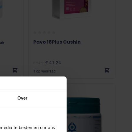
Pavo 18Plus Cushin
ce
€ 41,24
€ 54,99
1 op voorraad
Over
 media te bieden en om ons