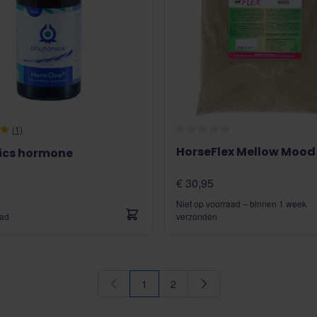
(1)
HorseFlex Mellow Mood
ics hormone
€ 30,95
Niet op voorraad – binnen 1 week
aad
verzonden
1
2
U lees momenteel pagina
Pagina