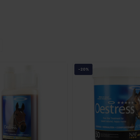
r andere
NAF
,
Sectolin
,
Puur
en
Cavalor
. Onze bestseller is de
rd.
wil je een passend advies van een van onze specialisten? Ne
aken van de juiste keuze
-20%