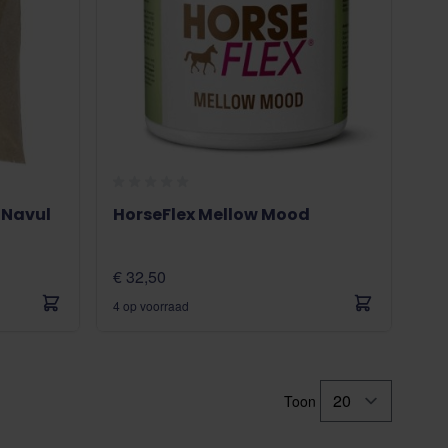
 Navul
HorseFlex Mellow Mood
€ 32,50
4 op voorraad
Toon