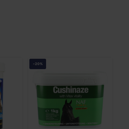
NAF Oestress
. Op zoek naar een ander supplement?
em
contact
op met Charlotte. Charlotte weet alles over
-20%