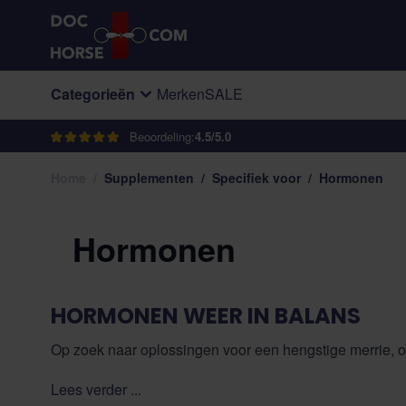
Ga naar de inhoud
Categorieën
Merken
SALE
Beoordeling:
4.5/5.0
Home
/
Supplementen
/
Specifiek voor
/
Hormonen
Hormonen
HORMONEN WEER IN BALANS
Op zoek naar oplossingen voor een hengstige merrie, o
natuurlijke alternatieven? In deze categorie vind je k
Lees verder ...
vitaliteit. Reviews beamen de werking van monnikspep