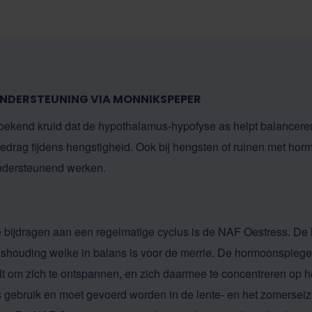
ONDERSTEUNING VIA MONNIKSPEPER
bekend kruid dat de hypothalamus-hypofyse as helpt balanceren.
gedrag tijdens hengstigheid. Ook bij hengsten of ruinen met h
ondersteunend werken.
 bijdragen aan een regelmatige cyclus is de
NAF Oestress
. De
shouding welke in balans is voor de merrie. De hormoonspiege
t om zich te ontspannen, en zich daarmee te concentreren op h
s gebruik en moet gevoerd worden in de lente- en het zomersei