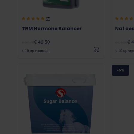
(7)
TRM Hormone Balancer
Naf oes
€ 46,50
€ 
€ 54,70
€ 51,50
> 10 op voorraad
> 10 op vo
-5%