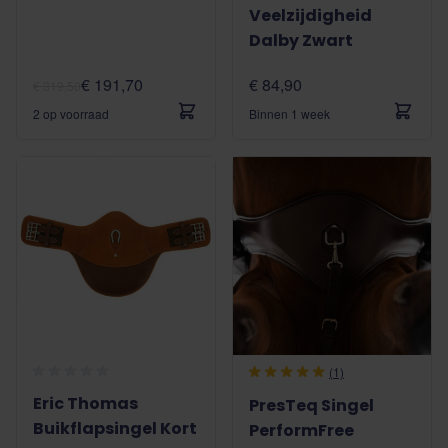
Veelzijdigheid
Dalby Zwart
€ 191,70
€ 84,90
€ 319,50
2 op voorraad
Binnen 1 week
(1)
Eric Thomas
PresTeq Singel
Buikflapsingel Kort
PerformFree