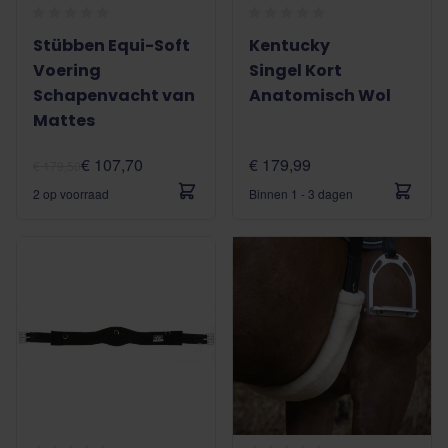
Stübben Equi-Soft
Kentucky
Voering
Singel Kort
Schapenvacht van
Anatomisch Wol
Mattes
€ 107,70
€ 179,99
€ 179,50
2 op voorraad
Binnen 1 - 3 dagen