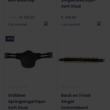
Met Buikflap
Singelhoes Equi-
Soft Stud
€ 105,57
€ 139,50
€ 175,95
2 op voorraad
1 op voorraad
-40%
Stübben
Back on Track
Springsingel Equi-
Singel
Soft Stud
Imitatiebont