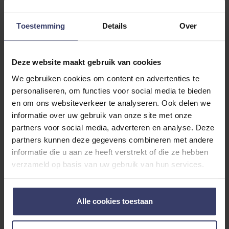
€ 199,95
€ 89,94
€ 149,90
Toestemming
Details
Over
2 op voorraad
1 op voorraad
-40%
Deze website maakt gebruik van cookies
We gebruiken cookies om content en advertenties te
personaliseren, om functies voor social media te bieden
en om ons websiteverkeer te analyseren. Ook delen we
informatie over uw gebruik van onze site met onze
partners voor social media, adverteren en analyse. Deze
partners kunnen deze gegevens combineren met andere
informatie die u aan ze heeft verstrekt of die ze hebben
verzameld op basis van uw gebruik van hun services.
Passier
Passier
Dressuursingel Leer
Dressuursingel
Alle cookies toestaan
€ 150,00
Niet op voorraad –