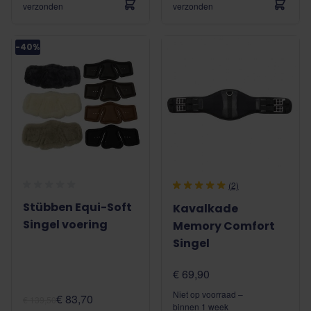
verzonden
verzonden
-40%
(2)
Stübben Equi-Soft
Kavalkade
Singel voering
Memory Comfort
Singel
€ 69,90
Niet op voorraad –
€ 83,70
€ 139,50
binnen 1 week