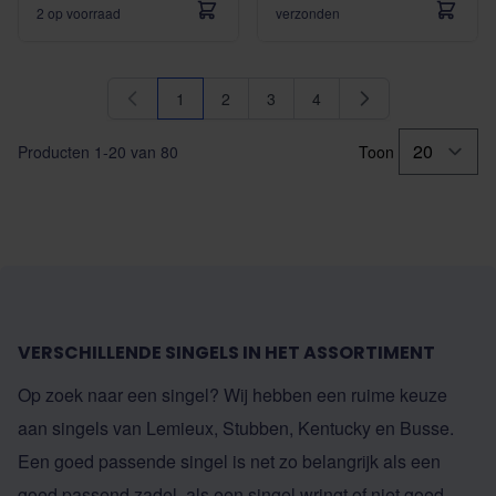
2 op voorraad
verzonden
1
2
3
4
U lees momenteel pagina
Pagina
Pagina
Pagina
Producten
1
-
20
van
80
Toon
VERSCHILLENDE SINGELS IN HET ASSORTIMENT
Op zoek naar een singel? Wij hebben een ruime keuze
aan singels van
Lemieux
,
Stubben
,
Kentucky
en
Busse
.
Een goed passende singel is net zo belangrijk als een
goed passend zadel, als een singel wringt of niet goed