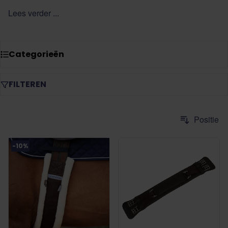
contact
op met een van onze specialisten voor vrijblijvend
Lees verder ...
advies.
Categorieën
FILTEREN
-10%