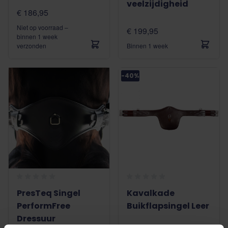
veelzijdigheid
€ 186,95
Niet op voorraad –
€ 199,95
binnen 1 week
verzonden
Binnen 1 week
-40%
PresTeq Singel
Kavalkade
PerformFree
Buikflapsingel Leer
Dressuur