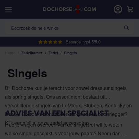
Ga naar de inhoud
Car
Doorzoek de hele winkel
Beoordeling:
4.5/5.0
Home
/
Zadelkamer
/
Zadel
/
Singels
Singels
Bij Dochorse kun je terecht voor zowel dressuur singels
als spring singels. Ons assortiment bestaat uit
verschillende singels van
LeMieux
,
Stubben
,
Kentucky
en
ADVIES VAN EEN SPECIALIST
Busse
. Ook opzoek naar een dekje of een onderlegger?
Kijk eens bij al onze zadel
accessoires
.
Heb je vragen over een van de singels of wil je weten
welke singel geschikt is voor jouw paard? Neem dan