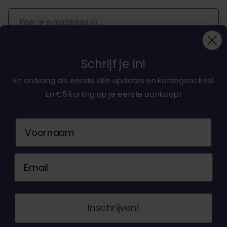
E-mailadres
Inschrijven
Schrijf je in!
En ontvang als eerste alle updates en kortingsacties!
En €5 korting op je eerste aankoop!
Over ons
Naam
Klantenservice
Email
Neem contact op
© 2026 Dochorse. Alle rechten voorbehouden.
Inschrijven!
Ontwerp en ontwikkeling door -
Accent Interactive