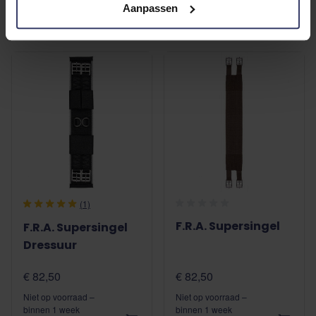
€ 96,00
€ 160,00
Aanpassen
binnen 1 week
verzonden
1 op voorraad
(1)
F.R.A. Supersingel
F.R.A. Supersingel
Dressuur
€ 82,50
€ 82,50
Niet op voorraad –
Niet op voorraad –
binnen 1 week
binnen 1 week