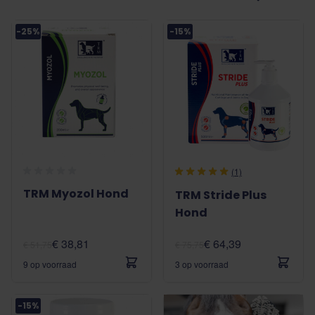
-25%
-15%
(1)
TRM Myozol Hond
TRM Stride Plus
Hond
€ 38,81
€ 64,39
€ 51,75
€ 75,75
9 op voorraad
3 op voorraad
-15%