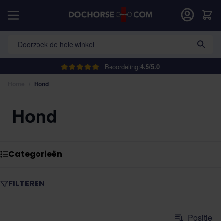
Ga naar de inhoud
Car
Doorzoek de hele winkel
Beoordeling:
4.5/5.0
Home
/
Hond
Hond
Categorieën
FILTEREN