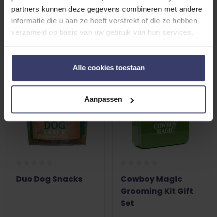
Stoomborstel 2.0
Stoomborstel
partners kunnen deze gegevens combineren met andere
informatie die u aan ze heeft verstrekt of die ze hebben
€ 8,95
€ 8,95
verzameld op basis van uw gebruik van hun services.
4 op voorraad
1 op voorraad
Alle cookies toestaan
Aanpassen
Duo Dog Snacks
Cowboy Magic
Grooming Kit Gift
Set