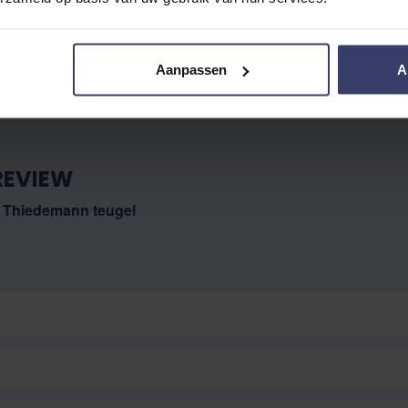
No reviews
Aanpassen
A
REVIEW
 Thiedemann teugel