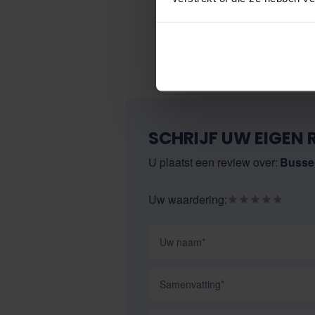
SCHRIJF UW EIGEN 
U plaatst een review over:
Busse
Uw waardering:
Uw naam
Samenvatting