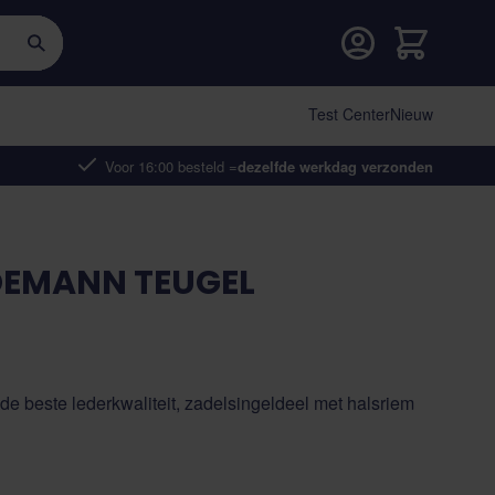
Cart
Test Center
Nieuw
Voor 16:00 besteld =
dezelfde werkdag verzonden
DEMANN TEUGEL
 beste lederkwaliteit, zadelsingeldeel met halsriem