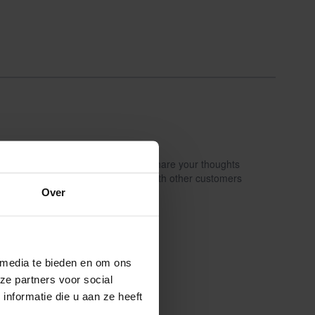
Share your thoughts
Schrijf een review
with other customers
Over
 media te bieden en om ons
ze partners voor social
nformatie die u aan ze heeft