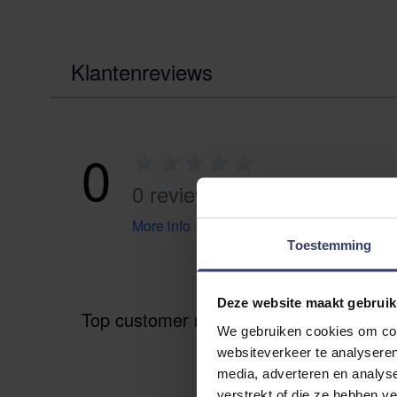
Klantenreviews
0
0 reviews
More info
Toestemming
Deze website maakt gebruik
Top customer reviews
We gebruiken cookies om cont
websiteverkeer te analyseren
media, adverteren en analys
verstrekt of die ze hebben v