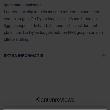
geen martingaalstops.
Lederen anti-slip teugels met een rubberen binnenkant
voor extra grip. De Dy'on teugels zijn 16 mm breed en
liggen soepel in de hand. Ze houden fijn vast door het
platte leer. De Dy'on teugels hebben RVS gespen en een
blinde sluiting.
EXTRA INFORMATIE
Klantenreviews