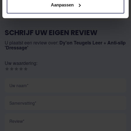
Aanpassen
SCHRIJF UW EIGEN REVIEW
U plaatst een review over:
Dy'on Teugels Leer + Anti-slip
'Dressage'
Uw waardering:
Uw naam
Samenvatting
Review