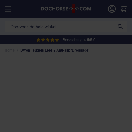
Ga naar de inhoud
Car
Doorzoek de hele winkel
Beoordeling:
4.5/5.0
Home
/
Dy'on Teugels Leer + Anti-slip 'Dressage'