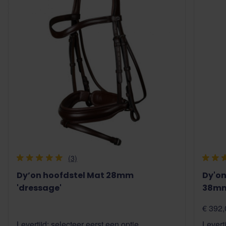
(3)
Dy’on hoofdstel Mat 28mm
Dy'o
'dressage'
38mm
€ 392,
Levertijd: selecteer eerst een optie
Levert