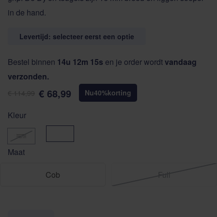
in de hand.
Levertijd: selecteer eerst een optie
Bestel binnen
14u 12m 15s
en je order wordt
vandaag
verzonden.
€ 68,99
Nu
40
%
korting
€ 114,99
Kleur
Bruin
Zwart
Maat
Cob
Full
Aantal