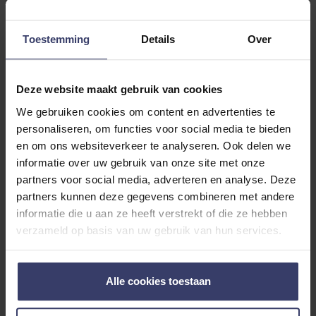
0
Toestemming
Details
Over
0 reviews
More info
Deze website maakt gebruik van cookies
We gebruiken cookies om content en advertenties te
personaliseren, om functies voor social media te bieden
Share your thoughts
Schrijf een review
with other customers
en om ons websiteverkeer te analyseren. Ook delen we
informatie over uw gebruik van onze site met onze
partners voor social media, adverteren en analyse. Deze
partners kunnen deze gegevens combineren met andere
Top customer reviews
informatie die u aan ze heeft verstrekt of die ze hebben
verzameld op basis van uw gebruik van hun services.
No reviews
Alle cookies toestaan