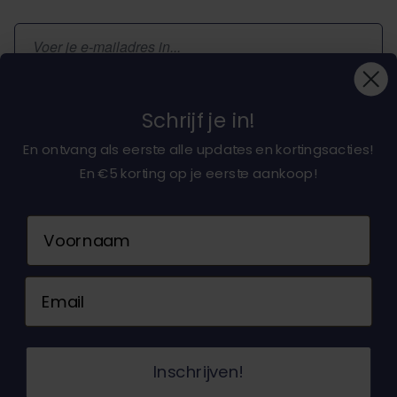
E-mailadres
Inschrijven
Schrijf je in!
En ontvang als eerste alle updates en kortingsacties!
En €5 korting op je eerste aankoop!
Over ons
Naam
Klantenservice
Email
Neem contact op
© 2026 Dochorse. Alle rechten voorbehouden.
Inschrijven!
Ontwerp en ontwikkeling door -
Accent Interactive