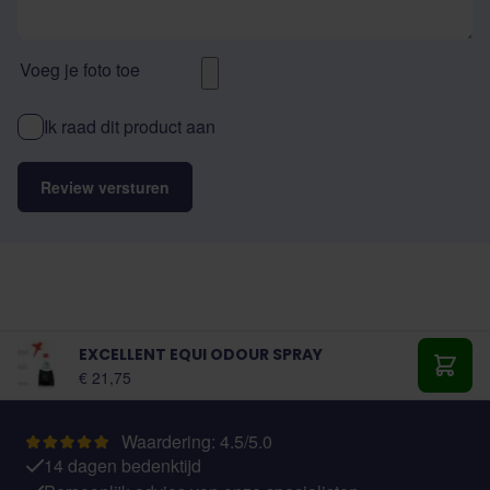
Voeg je foto toe
Ik raad dit product aan
Review versturen
EXCELLENT EQUI ODOUR SPRAY
€ 21,75
Toevo
Waardering: 4.5/5.0
14 dagen bedenktijd