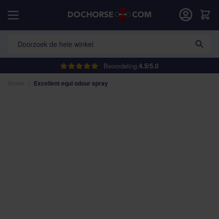
Ga naar de inhoud
Car
Doorzoek de hele winkel
Beoordeling:
4.5/5.0
Home
/
Excellent equi odour spray