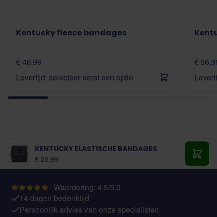
Kentucky fleece bandages
Kent
€ 46,99
€ 56,9
Levertijd: selecteer eerst een optie
Levert
KENTUCKY ELASTISCHE BANDAGES
Vanaf:
€ 25,99
Toevo
Waardering: 4.5/5.0
14 dagen bedenktijd
Persoonlijk advies van onze specialisten