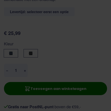
Levertijd: selecteer eerst een optie
€ 25,99
Kleur
Navy
zwart
Aantal
−
+
Toevoegen aan winkelwagen
Gratis naar PostNL-punt
boven de €59,-