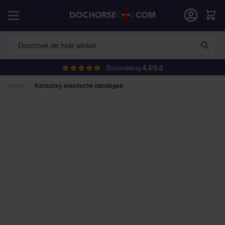
Ga naar de inhoud
Car
Doorzoek de hele winkel
Beoordeling:
4.5/5.0
Home
/
Kentucky elastische bandages