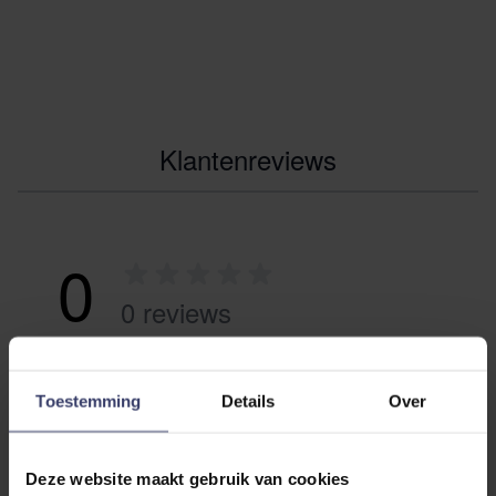
Klantenreviews
0
0 reviews
More info
Toestemming
Details
Over
Share your thoughts
Schrijf een review
with other customers
Deze website maakt gebruik van cookies