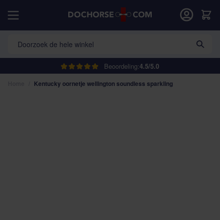
Ga naar de inhoud
Car
Doorzoek de hele winkel
Beoordeling:
4.5/5.0
Home
/
Kentucky oornetje wellington soundless sparkling