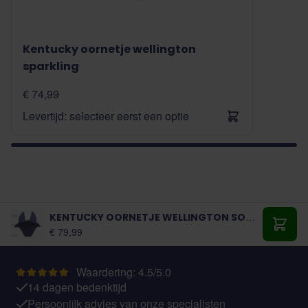
Kentucky oornetje wellington
sparkling
€ 74,99
Levertijd: selecteer eerst een optie
KENTUCKY OORNETJE WELLINGTON SOUNDLESS SPARKLING
Vanaf:
€ 79,99
Toevo
Waardering: 4.5/5.0
14 dagen bedenktijd
Persoonlijk advies van onze specialisten