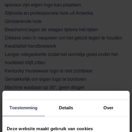
sponsor zijn eigen logo kan plaatsen.
Stijlvolle en professionele look uit Amerika
Glinsterende look
Beschermt tegen de vliegen tijdens het rijden
Dikkere oren in neopreen om het geluid tegen te houden
Kwalitatief handbreiwerk
Langer nekgedeelte zodat het oornetje goed onder het
hoofdstel blijft zitten
Kentucky Horsewear logo is niet zichtbaar
Gemakkelijk om eigen logo te borduren
Machine wasbaar op 30°, geen droger
Kleuren: donker navy, bruin en zwart
Maat: Full
Toestemming
Details
Over
EXTRA INFORMATIE
Deze website maakt gebruik van cookies