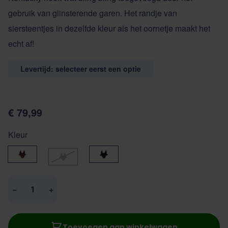
gebruik van glinsterende garen. Het randje van
siersteentjes in dezelfde kleur als het oornetje maakt het
echt af!
Levertijd: selecteer eerst een optie
€ 79,99
Kleur
Bruin
zwart
donkerblauw
Aantal
−
+
Toevoegen aan winkelwagen