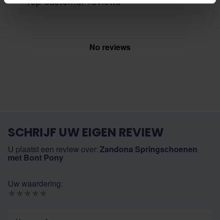
Top customer reviews
No reviews
SCHRIJF UW EIGEN REVIEW
U plaatst een review over:
Zandona Springschoenen
met Bont Pony
Uw waardering:
Uw naam