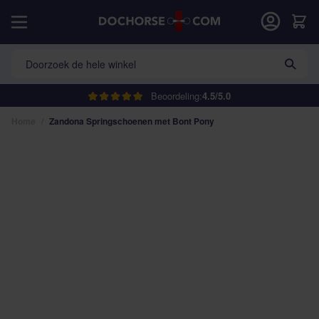
Ga naar de inhoud
Car
Doorzoek de hele winkel
Beoordeling:
4.5/5.0
Home
/
Zandona Springschoenen met Bont Pony