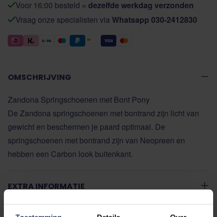
Voor 16:00 besteld =
dezelfde werkdag verzonden
Vraag onze specialisten via
Whatsapp 030-2412830
OMSCHRIJVING
Zandona Springschoenen met Bont Pony
De Zandona springschoenen met bontrand zijn licht van
gewicht en beschermen je paard optimaal. De
springschoenen met bontrand zijn van Neopreen en
hebben een Carbon look buitenkant.
EXTRA INFORMATIE