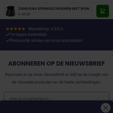
ZANDONA SPRINGSCHOENEN MET BONT PONY
Vanaf:
€ 49,90
Toevo
Waardering: 4.5/5.0
14 dagen bedenktijd
Persoonlijk advies van onze specialisten
ABONNEREN OP DE NIEUWSBRIEF
Abonneer je op onze nieuwsbrief en blijf op de hoogte van
de nieuwste producten en de beste aanbiedingen.
E-mailadres
Inschrijven