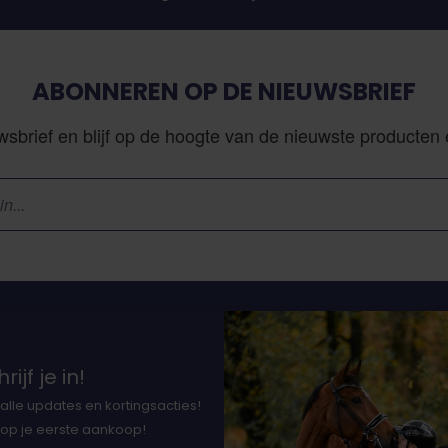
ABONNEREN OP DE NIEUWSBRIEF
sbrief en blijf op de hoogte van de nieuwste producten
Klantenservice
N
rijf je in!
Vacatures
alle updates en kortingsacties!
Bestellen en levering
37
 op je eerste aankoop!