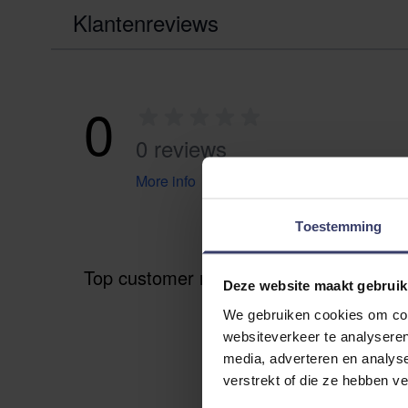
Klantenreviews
0
0 reviews
More info
Toestemming
Top customer reviews
Deze website maakt gebruik
We gebruiken cookies om cont
websiteverkeer te analyseren
media, adverteren en analys
verstrekt of die ze hebben v