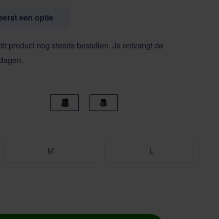
 eerst een optie
dit product nog steeds bestellen. Je ontvangt de
 dagen.
Zwart
Bruin
M
L