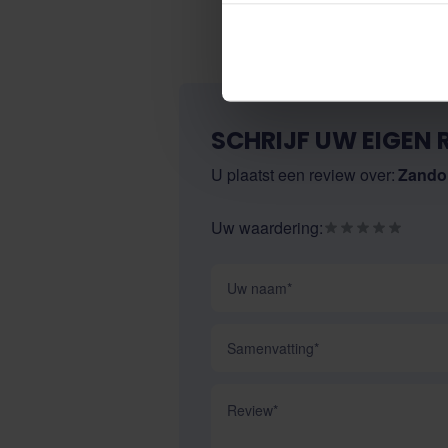
SCHRIJF UW EIGEN 
U plaatst een review over:
Zando
Uw waardering:
Uw naam
Samenvatting
Review