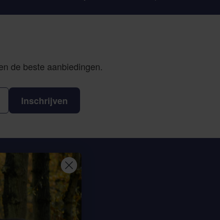
 en de beste aanbiedingen.
Inschrijven
eem contact op
Sterrenbergweg 40
69 BT Soesterberg