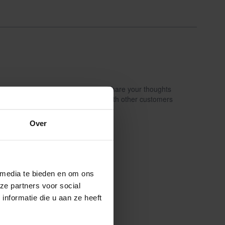
Share your thoughts
Schrijf een review
with other customers
Over
 media te bieden en om ons
ze partners voor social
nformatie die u aan ze heeft