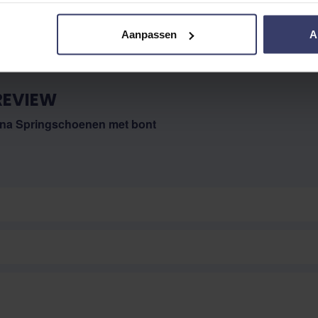
Aanpassen
A
REVIEW
na Springschoenen met bont