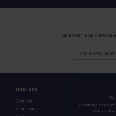
Abonneer je op onze nieuw
E-mailadres
Over ons
Sch
Over ons
En ontvang als eerste 
Kennisbank
En €5 korting