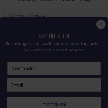
E-mailadres
Inschrijven
Schrijf je in!
En ontvang als eerste alle updates en kortingsacties!
En €5 korting op je eerste aankoop!
Over ons
Naam
Klantenservice
Email
Neem contact op
© 2026 Dochorse. Alle rechten voorbehouden.
Inschrijven!