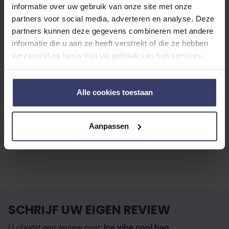
informatie over uw gebruik van onze site met onze
Share your thoughts
partners voor social media, adverteren en analyse. Deze
Schrijf een review
with other customers
partners kunnen deze gegevens combineren met andere
informatie die u aan ze heeft verstrekt of die ze hebben
verzameld op basis van uw gebruik van hun services.
Top customer reviews
Alle cookies toestaan
No reviews
Aanpassen
SCHRIJF UW EIGEN REVIEW
U plaatst een review over:
Ice vibe cool bag