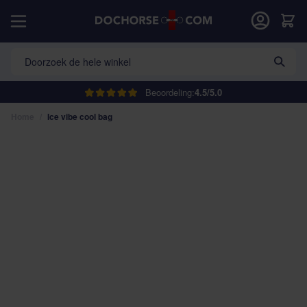
Ga naar de inhoud
Car
Doorzoek de hele winkel
Beoordeling:
4.5/5.0
Home
/
Ice vibe cool bag