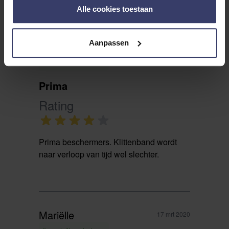
Alle cookies toestaan
Aanpassen
Carolien
12 mei 2020
Ik raad dit product aan
Prima
Rating
Prima beschermers. Klittenband wordt
naar verloop van tijd wel slechter.
Mariëlle
17 mrt 2020