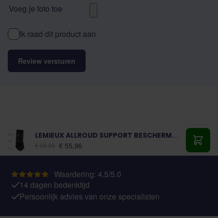
Voeg je foto toe
Ik raad dit product aan
Review versturen
LEMIEUX ALLROUD SUPPORT BESCHERMERS
Vanaf:
€ 55,96
€ 69,95
Toevo
Waardering: 4.5/5.0
14 dagen bedenktijd
Persoonlijk advies van onze specialisten