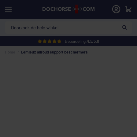
Ga naar de inhoud
Car
Doorzoek de hele winkel
Beoordeling:
4.5/5.0
Home
/
Lemieux allroud support beschermers