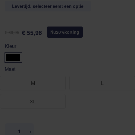
Levertijd: selecteer eerst een optie
€ 55,96
Nu
20
%
korting
€ 69,95
Kleur
zwart
Maat
M
L
XL
Aantal
−
+