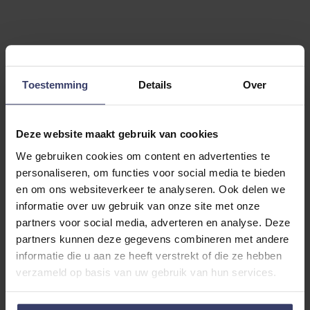
Klantenreviews
Toestemming
Details
Over
4.5
Deze website maakt gebruik van cookies
We gebruiken cookies om content en advertenties te
2 reviews
personaliseren, om functies voor social media te bieden
More info
en om ons websiteverkeer te analyseren. Ook delen we
informatie over uw gebruik van onze site met onze
partners voor social media, adverteren en analyse. Deze
Share your thoughts
Schrijf een review
partners kunnen deze gegevens combineren met andere
with other customers
informatie die u aan ze heeft verstrekt of die ze hebben
verzameld op basis van uw gebruik van hun services.
Top customer reviews