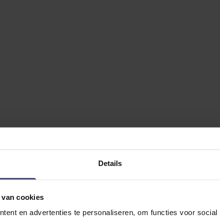
tevreden
Details
ng
 van cookies
fdstel met een luxe uitstraling
ent en advertenties te personaliseren, om functies voor social