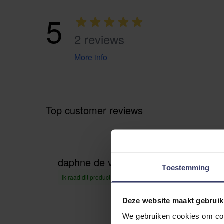
5
2 reviews
More info
Top customer reviews
daphne de vries
Zeer 
21 mrt 2020
Toestemming
Rati
Ik raad dit product aan
Deze website maakt gebruik
fijn hoo
We gebruiken cookies om cont