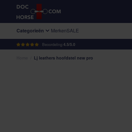
Ga naar de inhoud
Categorieën
Merken
SALE
Beoordeling:
4.5/5.0
Home
/
Lj leathers hoofdstel new pro