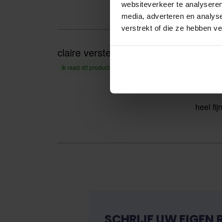
websiteverkeer te analyseren
media, adverteren en analys
verstrekt of die ze hebben v
claire versteeg
zeer f
21 mrt 2020
Rati
Ik raad dit product aan
heel fij
SCHRIJF UW EIGEN 