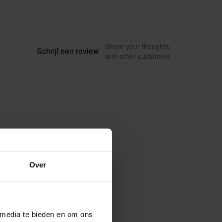
Share your thoughts
Schrijf een review
with other customers
Over
 media te bieden en om ons