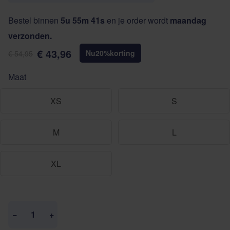
Bestel binnen
5u 55m 40s
en je order wordt
maandag
verzonden.
€ 43,96
Nu
20
%
korting
€ 54,95
Maat
XS
S
M
L
XL
Aantal
−
+