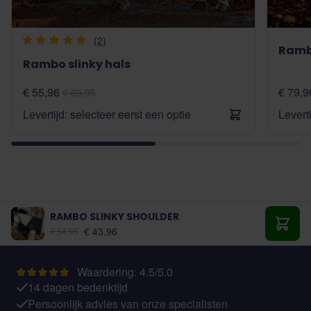
(2)
Rambo
Rambo slinky hals
€ 55,96
€ 79,9
€ 69,95
Levertijd: selecteer eerst een optie
Levert
RAMBO SLINKY SHOULDER
Vanaf:
€ 43,96
€ 54,95
Toevo
Waardering: 4.5/5.0
14 dagen bedenktijd
Persoonlijk advies van onze specialisten