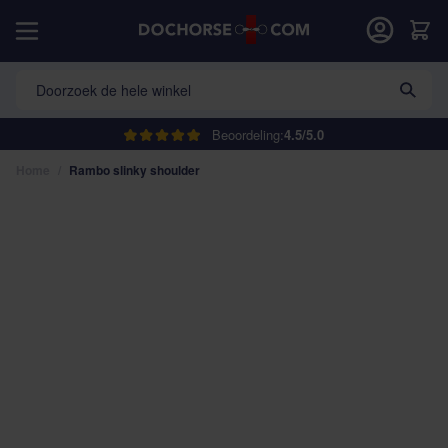
Ga naar de inhoud
Car
Doorzoek de hele winkel
Beoordeling:
4.5/5.0
Home
/
Rambo slinky shoulder