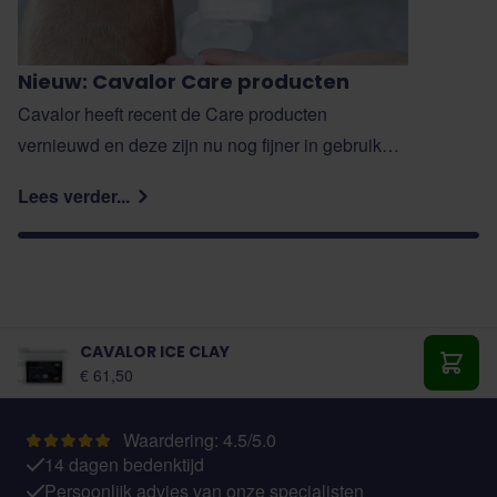
Nieuw: Cavalor Care producten
Cavalor heeft recent de Care producten
vernieuwd en deze zijn nu nog fijner in gebruik
voor jou en je paard. In deze blog lees je alles
Lees verder...
over de vernieuwde producten.
CAVALOR ICE CLAY
Vanaf:
€ 61,50
Toevo
Waardering: 4.5/5.0
14 dagen bedenktijd
Persoonlijk advies van onze specialisten