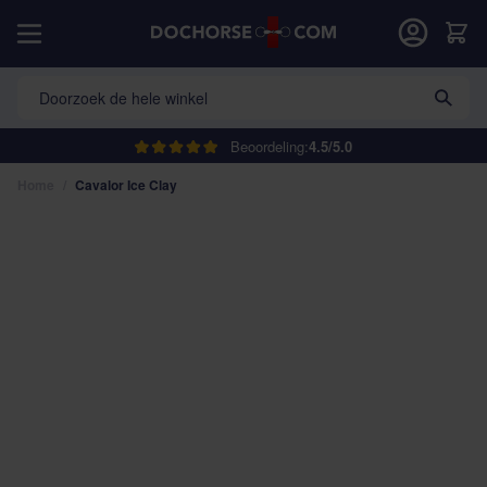
Ga naar de inhoud
Car
Doorzoek de hele winkel
Beoordeling:
4.5/5.0
Home
/
Cavalor Ice Clay