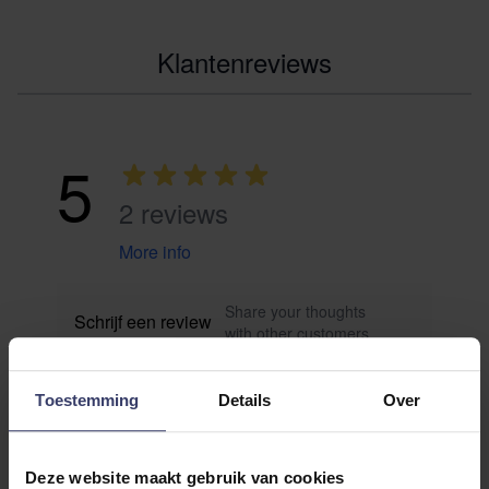
Klantenreviews
5
2 reviews
More info
Share your thoughts
Schrijf een review
with other customers
Toestemming
Details
Over
Top customer reviews
Deze website maakt gebruik van cookies