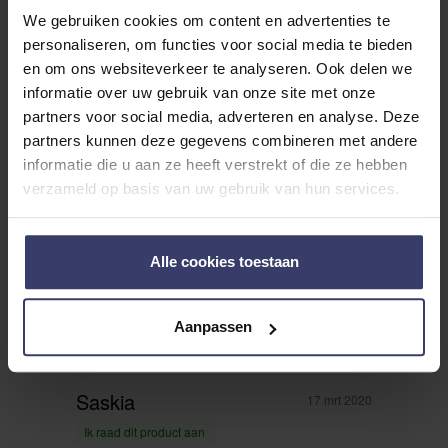
We gebruiken cookies om content en advertenties te
Bart
personaliseren, om functies voor social media te bieden
25 mrt 2020
en om ons websiteverkeer te analyseren. Ook delen we
Ik raad dit product aan
informatie over uw gebruik van onze site met onze
partners voor social media, adverteren en analyse. Deze
Goed produkt
partners kunnen deze gegevens combineren met andere
Rating
informatie die u aan ze heeft verstrekt of die ze hebben
verzameld op basis van uw gebruik van hun services.
Goed produkt ter koeling van de benen.
Smeert goed en is makkelijk af te
Alle cookies toestaan
borstelen
Aanpassen
Saskia
17 mrt 2020
Ik raad dit product aan