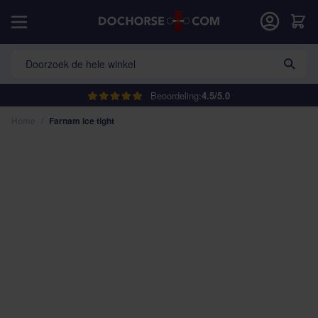
Ga naar de inhoud
Car
Doorzoek de hele winkel
Beoordeling:
4.5/5.0
Home
/
Farnam ice tight