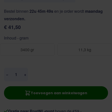
Bestel binnen
22u 45m 49s
en je order wordt
maandag
verzonden.
€ 41,50
Inhoud - gram
3400 gr
11,3 kg
Aantal
−
+
Toevoegen aan winkelwagen
Gratis naar PostNL-punt
boven de €59,-