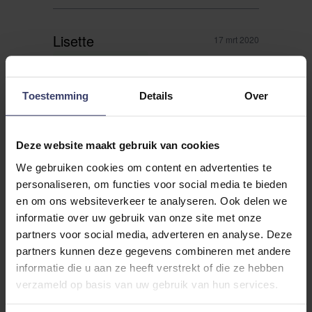
Lisette
17 mrt 2020
Ik raad dit product aan
Aanrader!
Toestemming
Details
Over
Rating
Deze website maakt gebruik van cookies
We gebruiken cookies om content en advertenties te
Deze klei ligt bij mij standaard op stal. Hij
personaliseren, om functies voor social media te bieden
is niet duur, koelt super en blijft heel mooi
en om ons websiteverkeer te analyseren. Ook delen we
zitten tot de volgende dag. Onmisbaar!
informatie over uw gebruik van onze site met onze
partners voor social media, adverteren en analyse. Deze
partners kunnen deze gegevens combineren met andere
informatie die u aan ze heeft verstrekt of die ze hebben
Boots
verzameld op basis van uw gebruik van hun services.
17 mrt 2020
Ik raad dit product aan