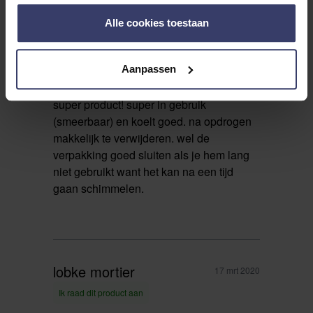
Alle cookies toestaan
top!
Rating
Aanpassen
super product! super in gebruik
(smeerbaar) en koelt goed. na opdrogen
makkelijk te verwijderen. wel de
verpakking goed sluiten als je hem lang
niet gebruikt want het kan na een tijd
gaan schimmelen.
lobke mortier
17 mrt 2020
Ik raad dit product aan