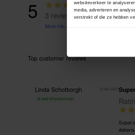
5
websiteverkeer te analyseren
media, adverteren en analys
3 reviews
verstrekt of die ze hebben v
More info
Top customer reviews
Linda Schotborgh
Supe
10 feb 2021
Rati
Ik raad dit product aan
Super d
dekens.