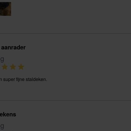
 aanrader
ng
n super fijne staldeken.
dekens
ng