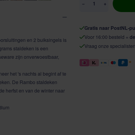
−
+
Gratis naar PostNL-pu
Voor 16:00 besteld =
de
sluitingen en 2 buiksingels is
Vraag onze specialiste
grams staldeken is een
seware zijn onverwoestbaar,
er het 's nachts al begint af te
deken
. De Rambo staldeken
e herfst en van de winter naar
dium