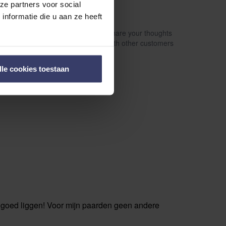
ze partners voor social
nformatie die u aan ze heeft
Share your thoughts
Schrijf een review
with other customers
lle cookies toestaan
er goed liggen! Voor mijn paarden geen andere