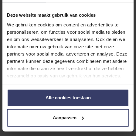
technologie betekent minder gewicht op de rug van jouw
paard, maar meer warmte dan je zou verwachten van zo’n
Deze website maakt gebruik van cookies
lichte deken!
We gebruiken cookies om content en advertenties te
personaliseren, om functies voor social media te bieden
Bij een standaard deken gaat 80% van de warmte verloren
en om ons websiteverkeer te analyseren. Ook delen we
door 40% van het oppervlakte van de deken. Met deze
informatie over uw gebruik van onze site met onze
kennis in het achterhoofd heeft
Horseware
de Vari-Layer
partners voor social media, adverteren en analyse. Deze
lijn ontwikkeld. Vari-Layer verhoogt de concentratie vezels
partners kunnen deze gegevens combineren met andere
informatie die u aan ze heeft verstrekt of die ze hebben
in de vulling op de rug en bij de heupen van het paard om
verzameld op basis van uw gebruik van hun services.
warmteverlies te beperken. De gelaagde vulling zorgt
ervoor dat de deken goed aansluit aan het lichaam van
jouw paard, waardoor minder warmte verloren gaat.
Alle cookies toestaan
Doordat de deken niet zwaar is, wordt de vulling niet in
elkaar gedrukt, wat de kwaliteit van de vulling langer goed
Aanpassen
houdt en de werking van de deken ten goede komt!