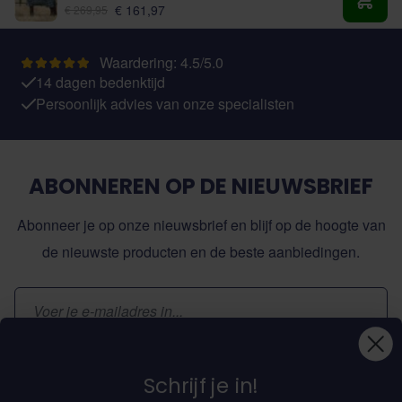
Vanaf:
€ 161,97
€ 269,95
Toevo
Waardering: 4.5/5.0
14 dagen bedenktijd
Persoonlijk advies van onze specialisten
ABONNEREN OP DE NIEUWSBRIEF
Abonneer je op onze nieuwsbrief en blijf op de hoogte van
de nieuwste producten en de beste aanbiedingen.
E-mailadres
Inschrijven
Schrijf je in!