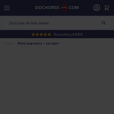
Ga naar de inhoud
Car
Doorzoek de hele winkel
Beoordeling:
4.5/5.0
Home
/
Rhino wug heavy + vari layer