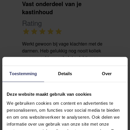
Vast onderdeel van je
kastinhoud
Rating
Werkt gewoon bij vage klachten met de
darmen. Heb gelukkig nog nooit koliek
meegemaakt, maar helpt ook bij zeer
opgeblazen paarden.
Toestemming
Details
Over
Deze website maakt gebruik van cookies
I Meuzer
9 mrt 2021
We gebruiken cookies om content en advertenties te
Ik raad dit product aan
personaliseren, om functies voor social media te bieden
en om ons websiteverkeer te analyseren. Ook delen we
Colosan
informatie over uw gebruik van onze site met onze