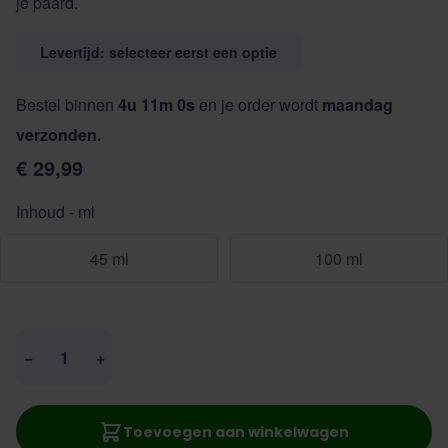
je paard.
Levertijd: selecteer eerst een optie
Bestel binnen
4u 10m 59s
en je order wordt
maandag
verzonden.
€ 29,99
Inhoud - ml
45 ml
100 ml
Aantal
−
+
Toevoegen aan winkelwagen