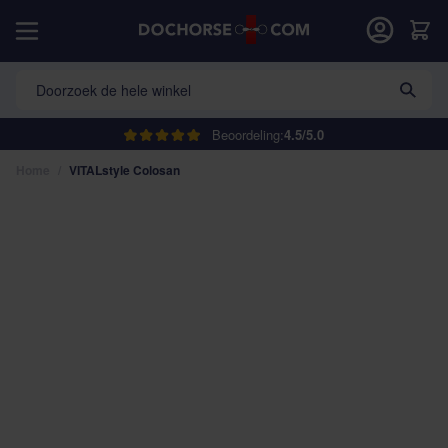
Ga naar de inhoud
Car
Doorzoek de hele winkel
Beoordeling:
4.5/5.0
Home
/
VITALstyle Colosan