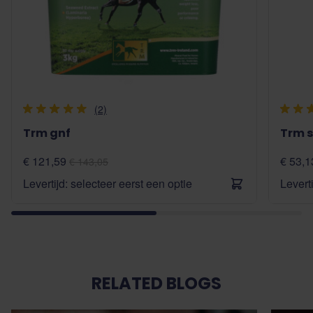
(2)
Trm gnf
Trm s
€ 121,59
€ 53,1
€ 143,05
Levertijd: selecteer eerst een optie
Levert
RELATED BLOGS