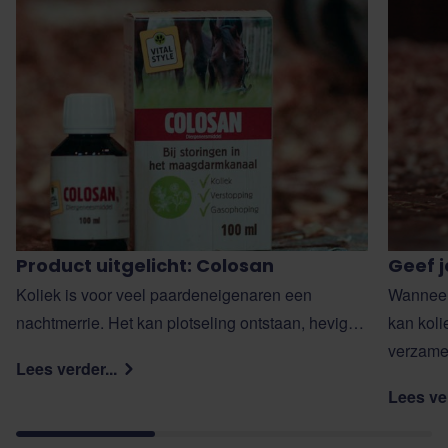
Product uitgelicht: Colosan
Geef j
Koliek is voor veel paardeneigenaren een
Wanneer 
nachtmerrie. Het kan plotseling ontstaan, hevige
kan koli
pijn veroorzaken en in ernstige gevallen
verzamel
Lees verder...
levensbedreigend zijn. Snel handelen is daarom
verschi
Lees ver
essentieel. Colosan is een vloeibaar supplement
voorkom
op basis van natuurlijke oliën dat speciaal is
en gas. 