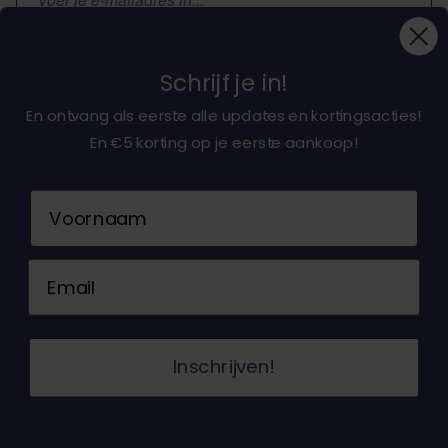
Inschrijven
Schrijf je in!
En ontvang als eerste alle updates en kortingsacties!
En €5 korting op je eerste aankoop!
Over ons
Naam
Klantenservice
Email
Neem contact op
© 2026 Dochorse. Alle rechten voorbehouden.
Inschrijven!
Ontwerp en ontwikkeling door -
Accent Interactive
Algemene Voorwaarden
Privacy Beleid
Sitemap